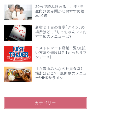
20分で読み終わる！小学4年
生向け読み聞かせおすすめ絵
本10選
新宿２丁目の食堂｢クイン｣の
場所はどこ?りっちゃんママお
すすめのメニューは?
コストレマート店舗一覧!支払い方法
【八海山
コストレマート店舗一覧!支払
や値段は?【がっちりマンデー!!】
どこ?一
い方法や値段は?【がっちりマ
ンデー!!】
メシ!
【八海山みんなの社員食堂】
2023年3月8日
場所はどこ?一般開放のメニュ
ー!NHKサラメシ!
お出かけ
お出かけ
カテゴリー