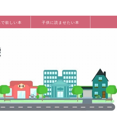
んで欲しい本
子供に読ませたい本