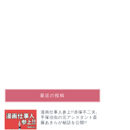
最近の投稿
漫画仕事人参上!!赤塚不二夫､
手塚治虫の元アシスタント斎
藤あきらが秘話を公開!!
お出かけ
お出かけ