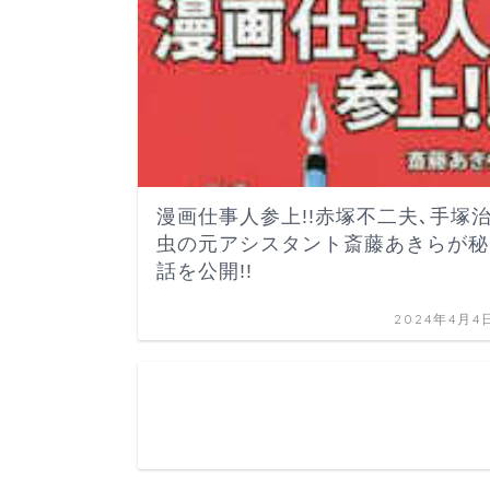
漫画仕事人参上!!赤塚不二夫､手塚
虫の元アシスタント斎藤あきらが秘
話を公開!!
2024年4月4