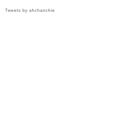
お出かけ
お出かけ
Tweets by ahchanchie
三鷹市【星と森と絵本の家】に行っ
昭和記念
てみた！国立天文台の敷地内に！ア
る?おす
クセス・駐車場は？
2021年9月6日
next