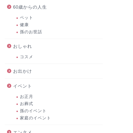
60歳からの人生
ペット
ヴィーナ
健康
川崎市子ども夢パークに駐車場なし!
地の今後
孫のお世話
近隣のオススメ穴場コインパーキン
グ!
おしゃれ
2022年12月9日
コスメ
お出かけ
お出かけ
お出かけ
イベント
お正月
お葬式
孫のイベント
家庭のイベント
大國魂神社周辺の穴場のオススメ駐
江の島で
エンタメ