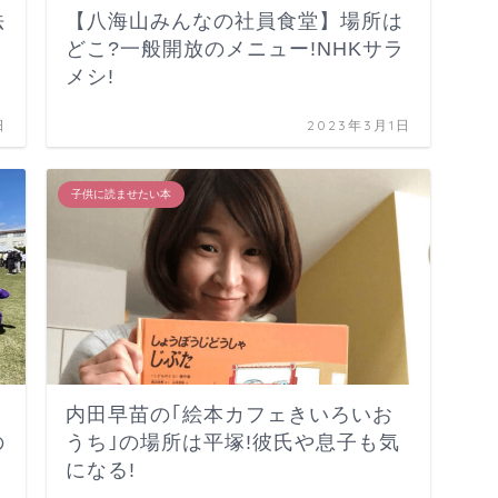
法
【八海山みんなの社員食堂】場所は
どこ?一般開放のメニュー!NHKサラ
メシ!
日
2023年3月1日
子供に読ませたい本
内田早苗の｢絵本カフェきいろいお
の
うち｣の場所は平塚!彼氏や息子も気
になる!