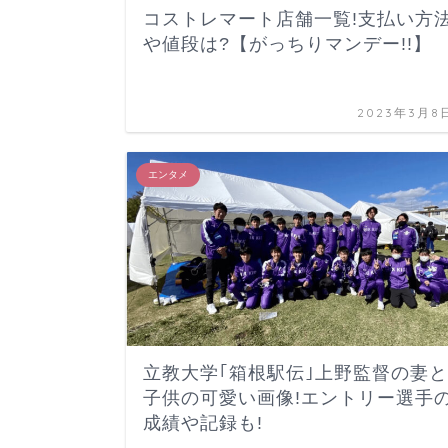
コストレマート店舗一覧!支払い方
や値段は?【がっちりマンデー!!】
2023年3月8
エンタメ
立教大学｢箱根駅伝｣上野監督の妻と
子供の可愛い画像!エントリー選手
成績や記録も!