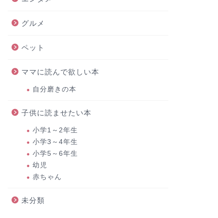
車場は?車をどこに停める?
すめの人
コース
グルメ
2021年12月9日
ペット
ママに読んで欲しい本
お出かけ
お出かけ
自分磨きの本
子供に読ませたい本
小学1～2年生
小学3～4年生
小学5～6年生
幼児
野川公園の駐車場料金は？水遊びに
小金井公
赤ちゃん
バーベキューやアスレチックも！
穴場は?
未分類
2021年10月31日