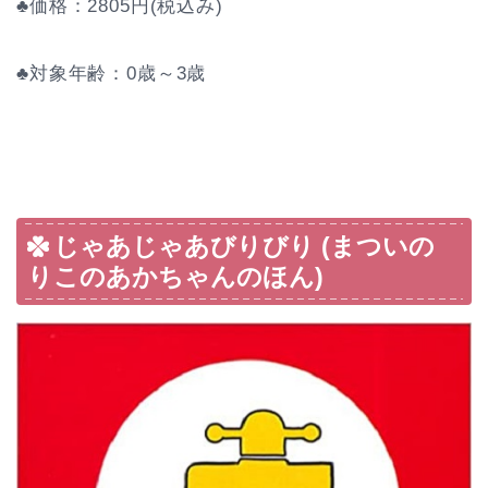
♣価格：2805円(税込み)
♣対象年齢：0歳～3歳
じゃあじゃあびりびり (まついの
りこのあかちゃんのほん)