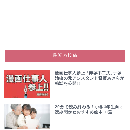
最近の投稿
漫画仕事人参上!!赤塚不二夫､手塚
治虫の元アシスタント斎藤あきらが
秘話を公開!!
20分で読み終わる！小学4年生向け
読み聞かせおすすめ絵本10選