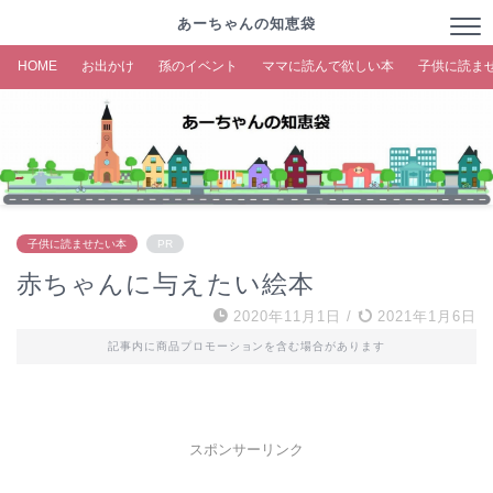
あーちゃんの知恵袋
HOME
お出かけ
孫のイベント
ママに読んで欲しい本
子供に読ま
子供に読ませたい本
PR
赤ちゃんに与えたい絵本
2020年11月1日
/
2021年1月6日
記事内に商品プロモーションを含む場合があります
スポンサーリンク