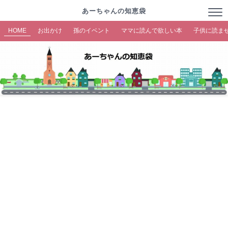
あーちゃんの知恵袋
HOME
お出かけ
孫のイベント
ママに読んで欲しい本
子供に読ま