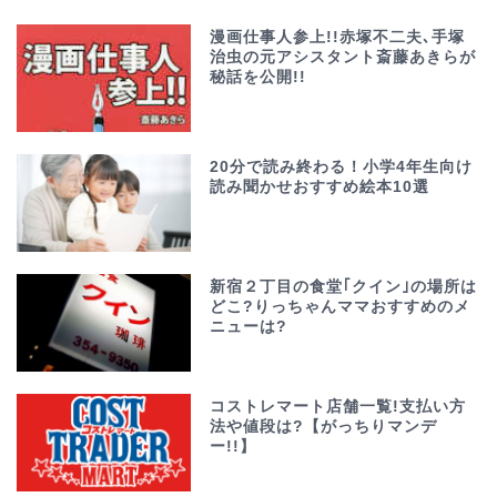
漫画仕事人参上!!赤塚不二夫､手塚
治虫の元アシスタント斎藤あきらが
秘話を公開!!
20分で読み終わる！小学4年生向け
読み聞かせおすすめ絵本10選
新宿２丁目の食堂｢クイン｣の場所は
どこ?りっちゃんママおすすめのメ
ニューは?
コストレマート店舗一覧!支払い方
法や値段は?【がっちりマンデ
ー!!】