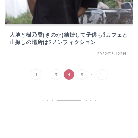
大地と樹乃香(きのか)結婚して子供も⁉︎カフェと
山探しの場所は?ノンフィクション
2022年6月22日
...
...
1
3
4
5
11