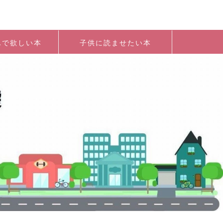
んで欲しい本
子供に読ませたい本