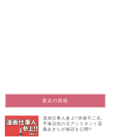
最近の投稿
漫画仕事人参上!!赤塚不二夫､
手塚治虫の元アシスタント斎
藤あきらが秘話を公開!!