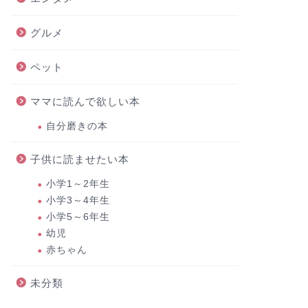
グルメ
ペット
ママに読んで欲しい本
自分磨きの本
子供に読ませたい本
小学1～2年生
小学3～4年生
小学5～6年生
幼児
赤ちゃん
未分類