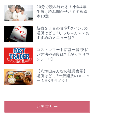
20分で読み終わる！小学4年
生向け読み聞かせおすすめ絵
本10選
新宿２丁目の食堂｢クイン｣の
場所はどこ?りっちゃんママお
すすめのメニューは?
コストレマート店舗一覧!支払
い方法や値段は?【がっちりマ
ンデー!!】
【八海山みんなの社員食堂】
場所はどこ?一般開放のメニュ
ー!NHKサラメシ!
カテゴリー