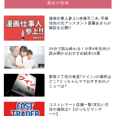
最近の投稿
漫画仕事人参上!!赤塚不二夫､手塚
治虫の元アシスタント斎藤あきらが
秘話を公開!!
20分で読み終わる！小学4年生向け
読み聞かせおすすめ絵本10選
新宿２丁目の食堂｢クイン｣の場所は
どこ?りっちゃんママおすすめのメ
ニューは?
コストレマート店舗一覧!支払い方
法や値段は?【がっちりマンデ
ー!!】