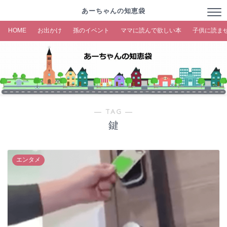
あーちゃんの知恵袋
HOME
お出かけ
孫のイベント
ママに読んで欲しい本
子供に読ま
― TAG ―
鍵
エンタメ