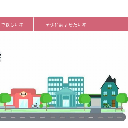
んで欲しい本
子供に読ませたい本