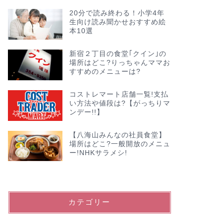
20分で読み終わる！小学4年
生向け読み聞かせおすすめ絵
本10選
新宿２丁目の食堂｢クイン｣の
場所はどこ?りっちゃんママお
すすめのメニューは?
コストレマート店舗一覧!支払
い方法や値段は?【がっちりマ
ンデー!!】
【八海山みんなの社員食堂】
場所はどこ?一般開放のメニュ
ー!NHKサラメシ!
カテゴリー