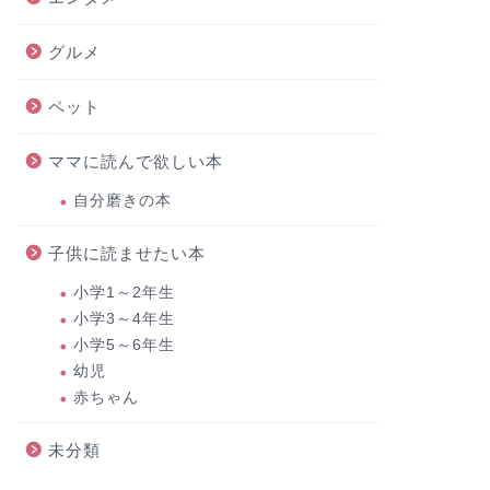
グルメ
ペット
ママに読んで欲しい本
自分磨きの本
子供に読ませたい本
小学1～2年生
小学3～4年生
小学5～6年生
幼児
赤ちゃん
未分類