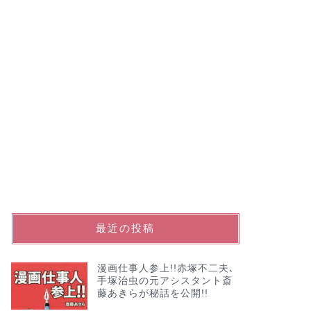
最近の投稿
漫画仕事人参上!!赤塚不二夫､
手塚治虫の元アシスタント斎
藤あきらが秘話を公開!!