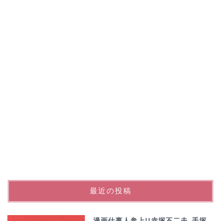
最近の投稿
漫画仕事人参上!!赤塚不二夫､手塚