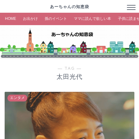
あーちゃんの知恵袋
HOME
お出かけ
孫のイベント
ママに読んで欲しい本
子供に読ま
― TAG ―
太田光代
エンタメ