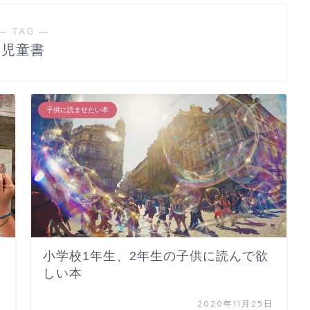
― TAG ―
児童書
子供に読ませたい本
小学校1年生、2年生の子供に読んで欲
しい本
日
2020年11月25日