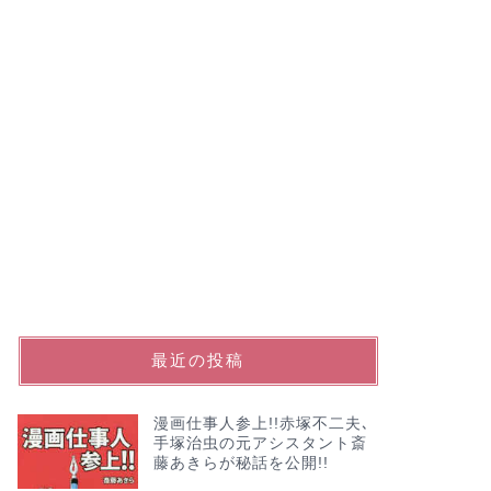
最近の投稿
漫画仕事人参上!!赤塚不二夫､
手塚治虫の元アシスタント斎
藤あきらが秘話を公開!!