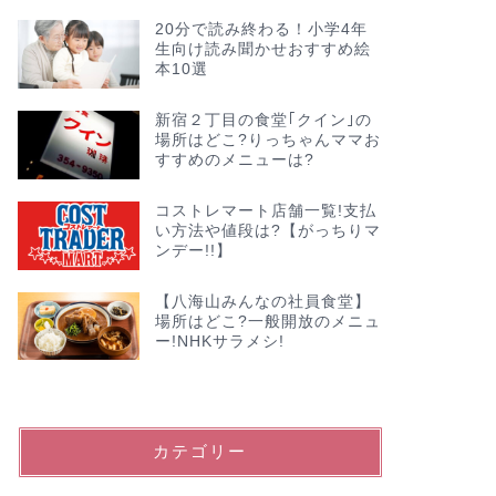
20分で読み終わる！小学4年
生向け読み聞かせおすすめ絵
本10選
新宿２丁目の食堂｢クイン｣の
場所はどこ?りっちゃんママお
すすめのメニューは?
コストレマート店舗一覧!支払
い方法や値段は?【がっちりマ
ンデー!!】
【八海山みんなの社員食堂】
場所はどこ?一般開放のメニュ
ー!NHKサラメシ!
カテゴリー