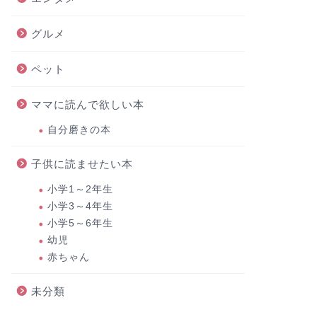
グルメ
ペット
ママに読んで欲しい本
自分磨きの本
子供に読ませたい本
小学1～2年生
小学3～4年生
小学5～6年生
幼児
赤ちゃん
未分類