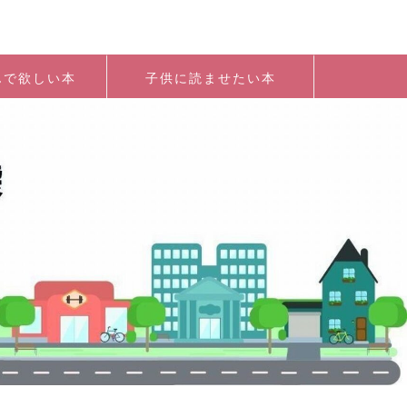
んで欲しい本
子供に読ませたい本