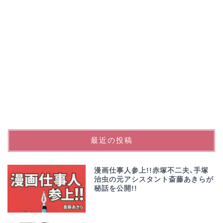
最近の投稿
漫画仕事人参上!!赤塚不二夫､手塚
治虫の元アシスタント斎藤あきらが
秘話を公開!!