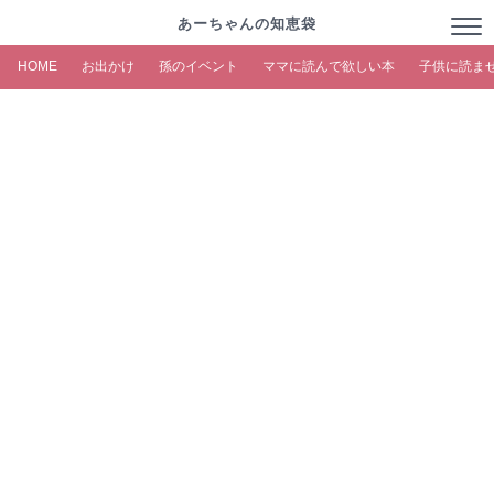
あーちゃんの知恵袋
HOME
お出かけ
孫のイベント
ママに読んで欲しい本
子供に読ま