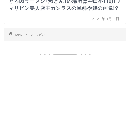
とろ肉ラーメン｢魚とん｣の場所は神田小川町!フ
ィリピン美人店主カンラスの旦那や娘の画像!?
2022年11月16日
HOME
フィリピン