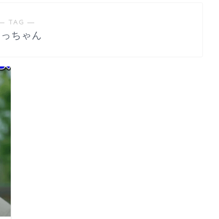
― TAG ―
なっちゃん