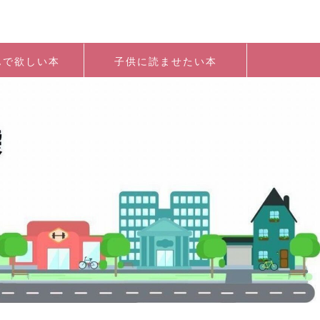
んで欲しい本
子供に読ませたい本