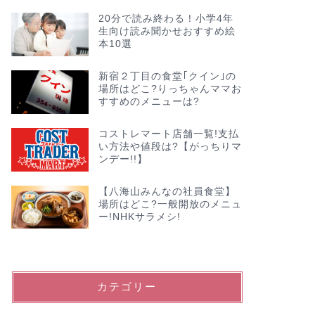
20分で読み終わる！小学4年
生向け読み聞かせおすすめ絵
本10選
新宿２丁目の食堂｢クイン｣の
場所はどこ?りっちゃんママお
すすめのメニューは?
コストレマート店舗一覧!支払
い方法や値段は?【がっちりマ
ンデー!!】
【八海山みんなの社員食堂】
場所はどこ?一般開放のメニュ
ー!NHKサラメシ!
カテゴリー