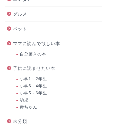
グルメ
ペット
ママに読んで欲しい本
自分磨きの本
子供に読ませたい本
小学1～2年生
小学3～4年生
小学5～6年生
幼児
赤ちゃん
未分類