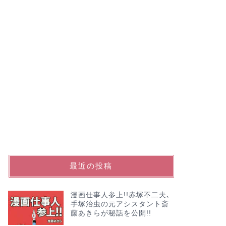
最近の投稿
漫画仕事人参上!!赤塚不二夫､
手塚治虫の元アシスタント斎
藤あきらが秘話を公開!!