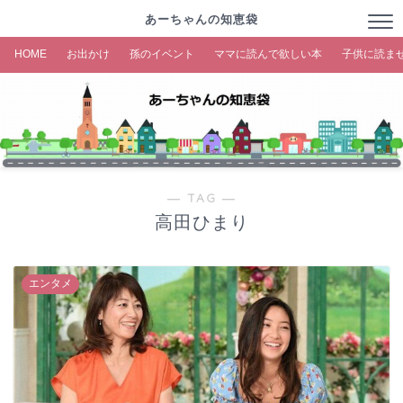
あーちゃんの知恵袋
HOME
お出かけ
孫のイベント
ママに読んで欲しい本
子供に読ま
― TAG ―
高田ひまり
エンタメ