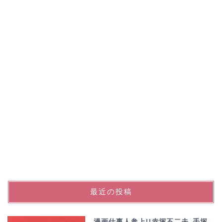
最近の投稿
漫画仕事人参上!!赤塚不二夫､手塚