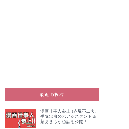
最近の投稿
漫画仕事人参上!!赤塚不二夫､
手塚治虫の元アシスタント斎
藤あきらが秘話を公開!!