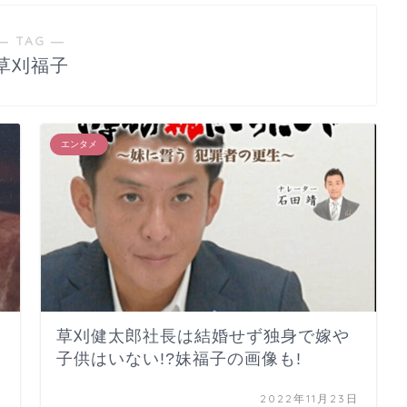
― TAG ―
草刈福子
エンタメ
草刈健太郎社長は結婚せず独身で嫁や
子供はいない!?妹福子の画像も!
日
2022年11月23日