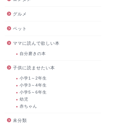
グルメ
ペット
ママに読んで欲しい本
自分磨きの本
子供に読ませたい本
小学1～2年生
小学3～4年生
小学5～6年生
幼児
赤ちゃん
未分類