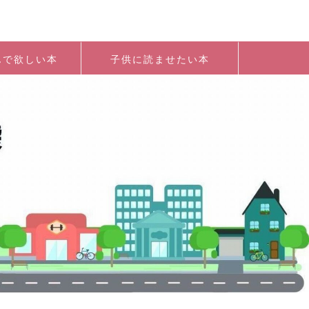
んで欲しい本
子供に読ませたい本