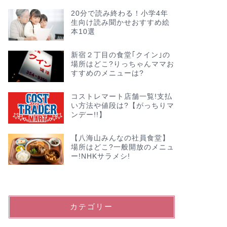
20分で読み終わる！小学4年
生向け読み聞かせおすすめ絵
本10選
新宿２丁目の食堂｢クイン｣の
場所はどこ?りっちゃんママお
すすめのメニューは?
コストレマート店舗一覧!支払
い方法や値段は?【がっちりマ
ンデー!!】
【八海山みんなの社員食堂】
場所はどこ?一般開放のメニュ
ー!NHKサラメシ!
カテゴリー