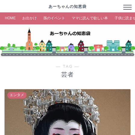
あーちゃんの知恵袋
HOME
お出かけ
孫のイベント
ママに読んで欲しい本
子供に読ま
― TAG ―
芸者
エンタメ