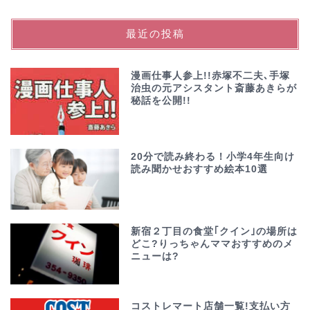
最近の投稿
漫画仕事人参上!!赤塚不二夫､手塚
治虫の元アシスタント斎藤あきらが
秘話を公開!!
20分で読み終わる！小学4年生向け
読み聞かせおすすめ絵本10選
新宿２丁目の食堂｢クイン｣の場所は
どこ?りっちゃんママおすすめのメ
ニューは?
コストレマート店舗一覧!支払い方