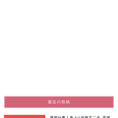
最近の投稿
漫画仕事人参上!!赤塚不二夫､手塚