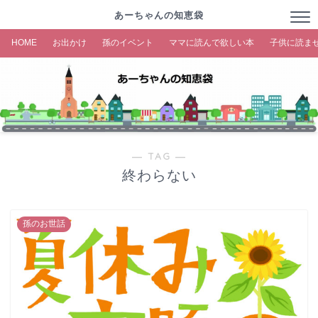
あーちゃんの知恵袋
HOME
お出かけ
孫のイベント
ママに読んで欲しい本
子供に読ま
― TAG ―
終わらない
孫のお世話