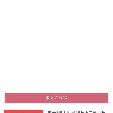
最近の投稿
漫画仕事人参上!!赤塚不二夫､手塚