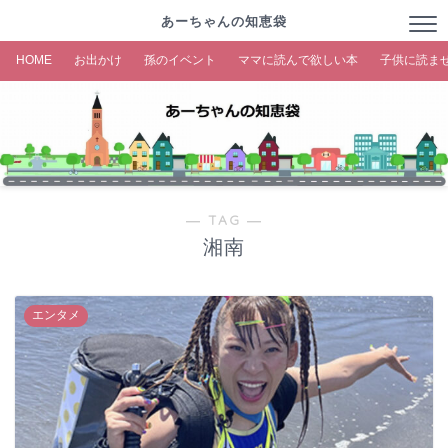
あーちゃんの知恵袋
HOME
お出かけ
孫のイベント
ママに読んで欲しい本
子供に読ま
― TAG ―
湘南
エンタメ