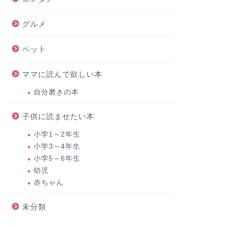
グルメ
ペット
ママに読んで欲しい本
自分磨きの本
子供に読ませたい本
小学1～2年生
小学3～4年生
小学5～6年生
幼児
赤ちゃん
未分類