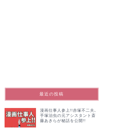
最近の投稿
漫画仕事人参上!!赤塚不二夫､
手塚治虫の元アシスタント斎
藤あきらが秘話を公開!!