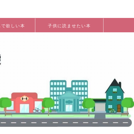
んで欲しい本
子供に読ませたい本