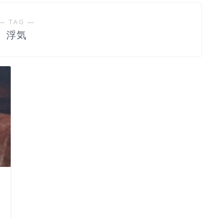
― TAG ―
浮気
日