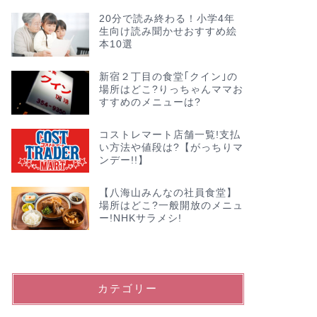
20分で読み終わる！小学4年
生向け読み聞かせおすすめ絵
本10選
新宿２丁目の食堂｢クイン｣の
場所はどこ?りっちゃんママお
すすめのメニューは?
コストレマート店舗一覧!支払
い方法や値段は?【がっちりマ
ンデー!!】
【八海山みんなの社員食堂】
場所はどこ?一般開放のメニュ
ー!NHKサラメシ!
カテゴリー