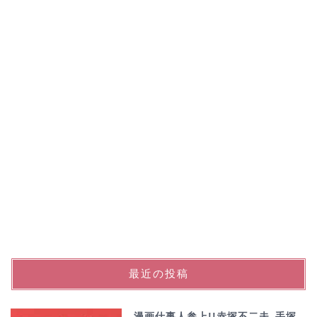
最近の投稿
漫画仕事人参上!!赤塚不二夫､手塚