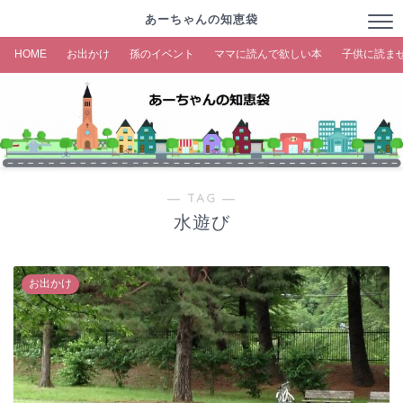
あーちゃんの知恵袋
HOME
お出かけ
孫のイベント
ママに読んで欲しい本
子供に読ま
― TAG ―
水遊び
お出かけ