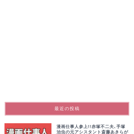
最近の投稿
漫画仕事人参上!!赤塚不二夫､手塚
治虫の元アシスタント斎藤あきらが