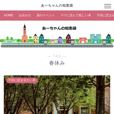
あーちゃんの知恵袋
HOME
お出かけ
孫のイベント
ママに読んで欲しい本
子供に読ま
― TAG ―
春休み
子供に読ませたい本