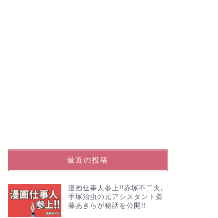
最近の投稿
漫画仕事人参上!!赤塚不二夫､
手塚治虫の元アシスタント斎
藤あきらが秘話を公開!!