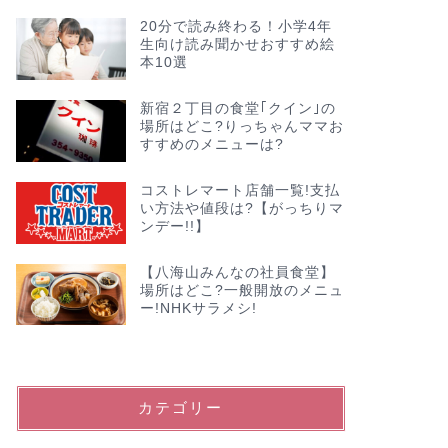
20分で読み終わる！小学4年
生向け読み聞かせおすすめ絵
本10選
新宿２丁目の食堂｢クイン｣の
場所はどこ?りっちゃんママお
すすめのメニューは?
コストレマート店舗一覧!支払
い方法や値段は?【がっちりマ
ンデー!!】
【八海山みんなの社員食堂】
場所はどこ?一般開放のメニュ
ー!NHKサラメシ!
カテゴリー