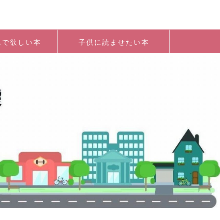
んで欲しい本
子供に読ませたい本