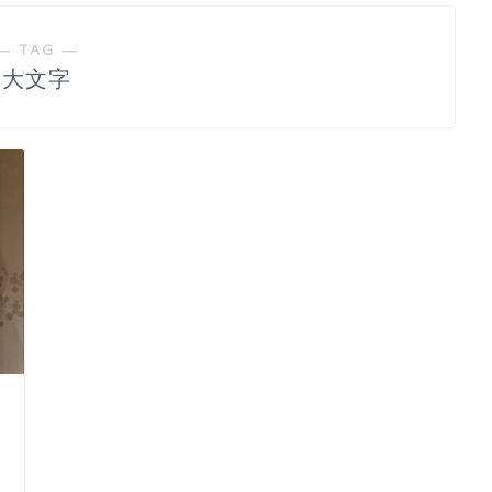
― TAG ―
大文字