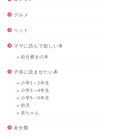
グルメ
ペット
ママに読んで欲しい本
自分磨きの本
子供に読ませたい本
小学1～2年生
小学3～4年生
小学5～6年生
幼児
赤ちゃん
未分類