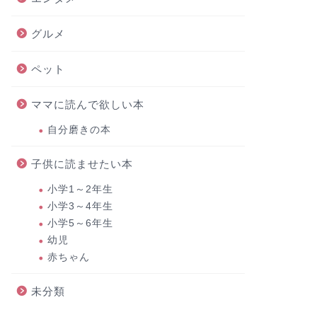
グルメ
ペット
ママに読んで欲しい本
自分磨きの本
子供に読ませたい本
小学1～2年生
小学3～4年生
小学5～6年生
幼児
赤ちゃん
未分類