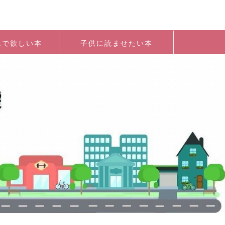
んで欲しい本
子供に読ませたい本