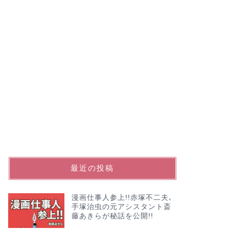
最近の投稿
漫画仕事人参上!!赤塚不二夫､
手塚治虫の元アシスタント斎
藤あきらが秘話を公開!!