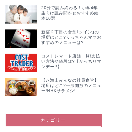
20分で読み終わる！小学4年
生向け読み聞かせおすすめ絵
本10選
新宿２丁目の食堂｢クイン｣の
場所はどこ?りっちゃんママお
すすめのメニューは?
コストレマート店舗一覧!支払
い方法や値段は?【がっちりマ
ンデー!!】
【八海山みんなの社員食堂】
場所はどこ?一般開放のメニュ
ー!NHKサラメシ!
カテゴリー