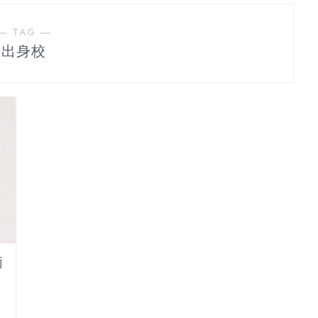
― TAG ―
出身校
両
日