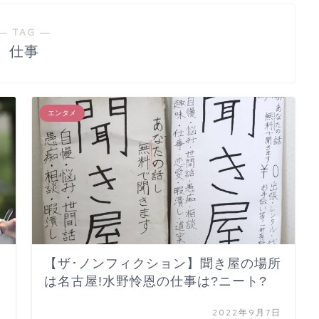
― TAG ―
仕事
エンタメ
【ザ･ノンフィクション】聞き屋の場所
は名古屋!水野怜恩の仕事は?ニート?
日
2022年9月7日