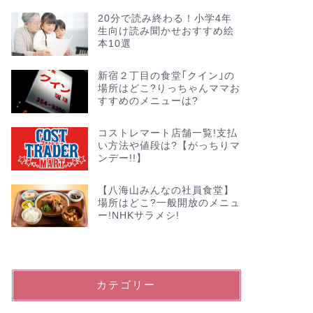
20分で読み終わる！小学4年
生向け読み聞かせおすすめ絵
本10選
新宿２丁目の食堂｢クイン｣の
場所はどこ?りっちゃんママお
すすめのメニューは?
コストレマート店舗一覧!支払
い方法や値段は?【がっちりマ
ンデー!!】
【八海山みんなの社員食堂】
場所はどこ?一般開放のメニュ
ー!NHKサラメシ!
カテゴリー