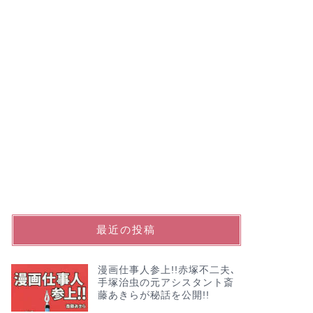
最近の投稿
漫画仕事人参上!!赤塚不二夫､
手塚治虫の元アシスタント斎
藤あきらが秘話を公開!!