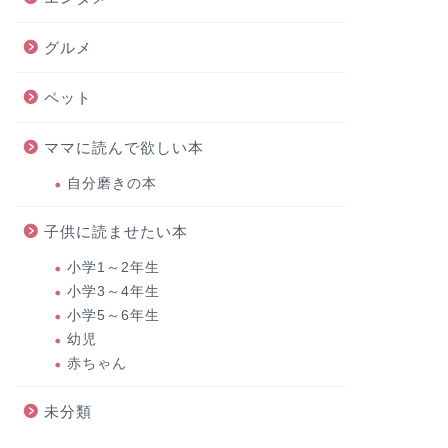
グルメ
ペット
ママに読んで欲しい本
自分磨きの本
子供に読ませたい本
小学1～2年生
小学3～4年生
小学5～6年生
幼児
赤ちゃん
未分類