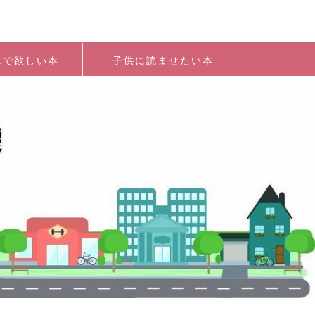
んで欲しい本
子供に読ませたい本