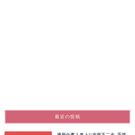
最近の投稿
漫画仕事人参上!!赤塚不二夫､手塚