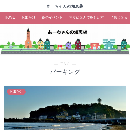
あーちゃんの知恵袋
HOME
お出かけ
孫のイベント
ママに読んで欲しい本
子供に読ま
― TAG ―
パーキング
お出かけ