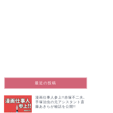
最近の投稿
漫画仕事人参上!!赤塚不二夫､
手塚治虫の元アシスタント斎
藤あきらが秘話を公開!!