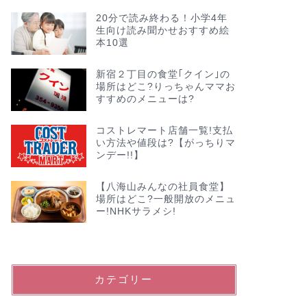
20分で読み終わる！小学4年
生向け読み聞かせおすすめ絵
本10選
新宿２丁目の食堂｢クイン｣の
場所はどこ?りっちゃんママお
すすめのメニューは?
コストレマート店舗一覧!支払
い方法や値段は?【がっちりマ
ンデー!!】
【八海山みんなの社員食堂】
場所はどこ?一般開放のメニュ
ー!NHKサラメシ!
カテゴリー