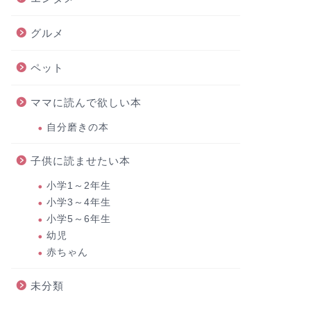
グルメ
ペット
ママに読んで欲しい本
自分磨きの本
子供に読ませたい本
小学1～2年生
小学3～4年生
小学5～6年生
幼児
赤ちゃん
未分類