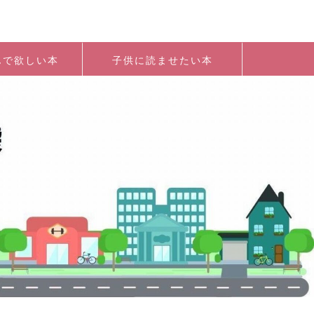
んで欲しい本
子供に読ませたい本