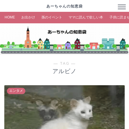
あーちゃんの知恵袋
HOME
お出かけ
孫のイベント
ママに読んで欲しい本
子供に読ま
― TAG ―
アルビノ
エンタメ