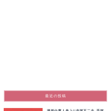
最近の投稿
漫画仕事人参上!!赤塚不二夫､手塚