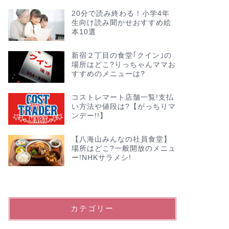
20分で読み終わる！小学4年
生向け読み聞かせおすすめ絵
本10選
新宿２丁目の食堂｢クイン｣の
場所はどこ?りっちゃんママお
すすめのメニューは?
コストレマート店舗一覧!支払
い方法や値段は?【がっちりマ
ンデー!!】
【八海山みんなの社員食堂】
場所はどこ?一般開放のメニュ
ー!NHKサラメシ!
カテゴリー