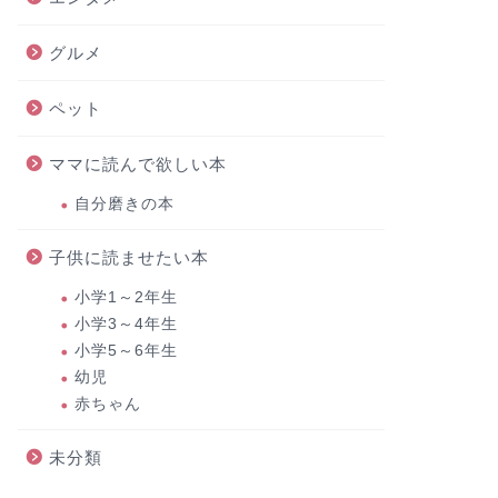
グルメ
ペット
ママに読んで欲しい本
自分磨きの本
子供に読ませたい本
小学1～2年生
小学3～4年生
小学5～6年生
幼児
赤ちゃん
未分類