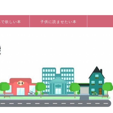
んで欲しい本
子供に読ませたい本