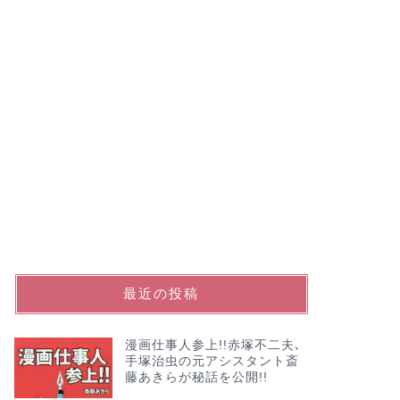
最近の投稿
漫画仕事人参上!!赤塚不二夫､
手塚治虫の元アシスタント斎
藤あきらが秘話を公開!!