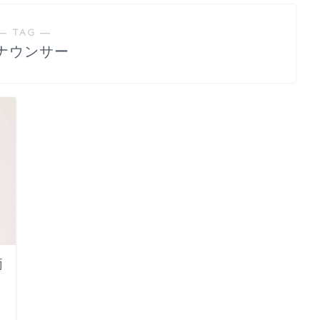
― TAG ―
ナウンサー
両
日