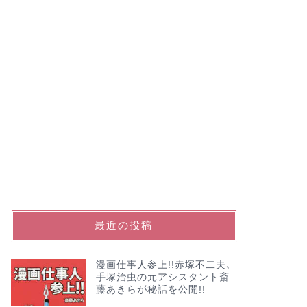
最近の投稿
漫画仕事人参上!!赤塚不二夫､
手塚治虫の元アシスタント斎
藤あきらが秘話を公開!!