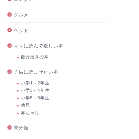
グルメ
ペット
ママに読んで欲しい本
自分磨きの本
子供に読ませたい本
小学1～2年生
小学3～4年生
小学5～6年生
幼児
赤ちゃん
未分類