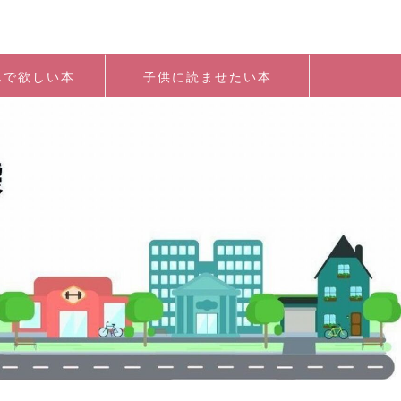
んで欲しい本
子供に読ませたい本