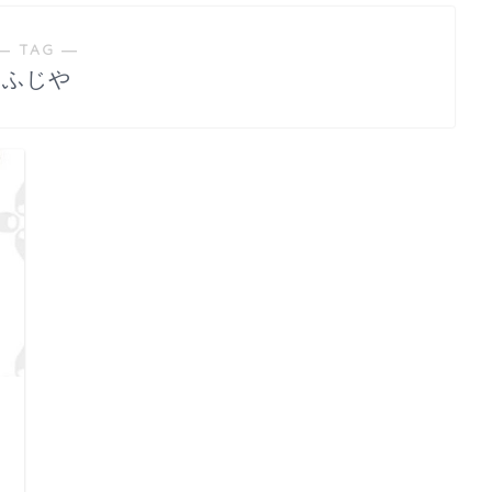
― TAG ―
ふじや
日