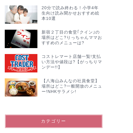
20分で読み終わる！小学4年
生向け読み聞かせおすすめ絵
本10選
新宿２丁目の食堂｢クイン｣の
場所はどこ?りっちゃんママお
すすめのメニューは?
コストレマート店舗一覧!支払
い方法や値段は?【がっちりマ
ンデー!!】
【八海山みんなの社員食堂】
場所はどこ?一般開放のメニュ
ー!NHKサラメシ!
カテゴリー