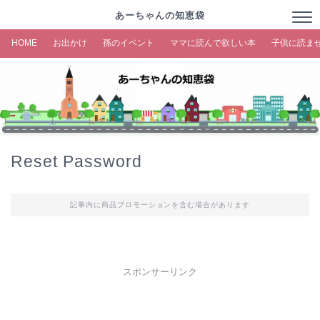
あーちゃんの知恵袋
HOME
お出かけ
孫のイベント
ママに読んで欲しい本
子供に読ま
Reset Password
記事内に商品プロモーションを含む場合があります
スポンサーリンク