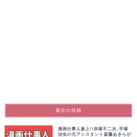
最近の投稿
漫画仕事人参上!!赤塚不二夫､手塚
治虫の元アシスタント斎藤あきらが