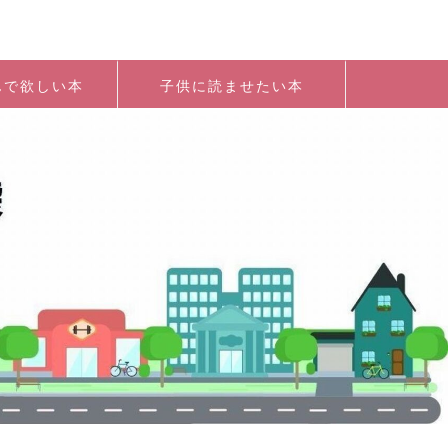
んで欲しい本
子供に読ませたい本