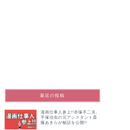
最近の投稿
漫画仕事人参上!!赤塚不二夫､
手塚治虫の元アシスタント斎
藤あきらが秘話を公開!!