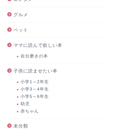
グルメ
ペット
ママに読んで欲しい本
自分磨きの本
子供に読ませたい本
小学1～2年生
小学3～4年生
小学5～6年生
幼児
赤ちゃん
未分類