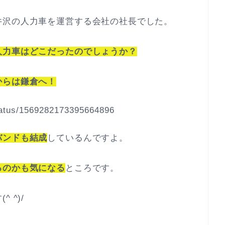
井沢の人力車を運営する会社の社長でした。
人力車はどこだったのでしょうか？
からは鎌倉へ！
status/1569282173395664896
バンドも結成
しているんですよ。
るのかも気になる
ところです。
 ^)/