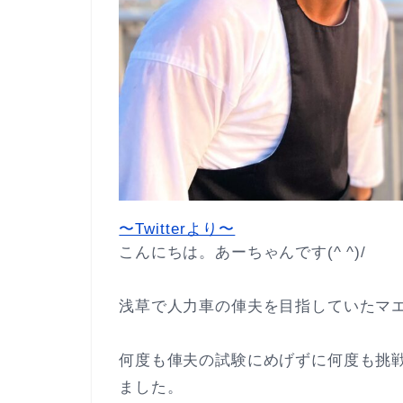
〜Twitterより〜
こんにちは。あーちゃんです(^ ^)/
浅草で人力車の俥夫を目指していたマ
何度も俥夫の試験にめげずに何度も挑
ました。