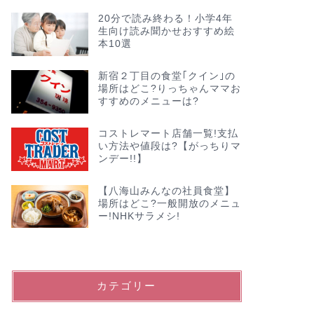
20分で読み終わる！小学4年
生向け読み聞かせおすすめ絵
本10選
新宿２丁目の食堂｢クイン｣の
場所はどこ?りっちゃんママお
すすめのメニューは?
コストレマート店舗一覧!支払
い方法や値段は?【がっちりマ
ンデー!!】
【八海山みんなの社員食堂】
場所はどこ?一般開放のメニュ
ー!NHKサラメシ!
カテゴリー