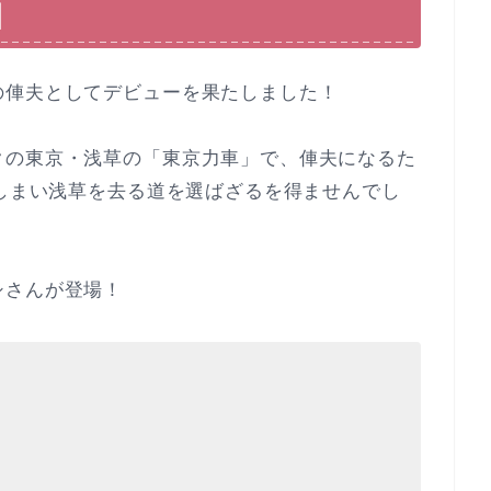
】
の俥夫としてデビューを果たしました！
クの東京・浅草の「東京力車」で、俥夫になるた
てしまい浅草を去る道を選ばざるを得ませんでし
シさんが登場！