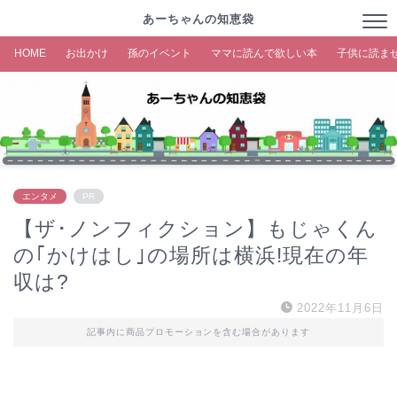
あーちゃんの知恵袋
HOME
お出かけ
孫のイベント
ママに読んで欲しい本
子供に読ま
エンタメ
PR
【ザ･ノンフィクション】もじゃくん
の｢かけはし｣の場所は横浜!現在の年
収は?
2022年11月6日
記事内に商品プロモーションを含む場合があります