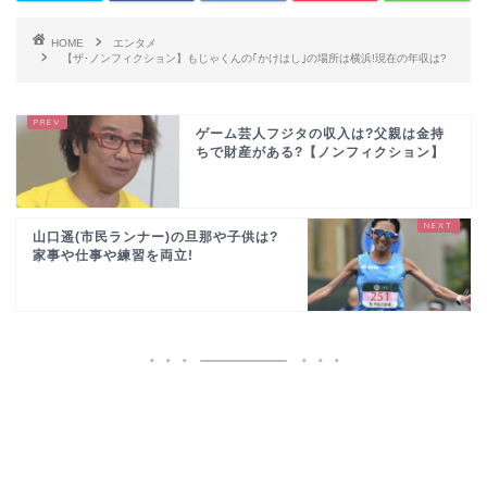
HOME
エンタメ
【ザ･ノンフィクション】もじゃくんの｢かけはし｣の場所は横浜!現在の年収は?
ゲーム芸人フジタの収入は?父親は金持
ちで財産がある?【ノンフィクション】
山口遥(市民ランナー)の旦那や子供は?
家事や仕事や練習を両立!