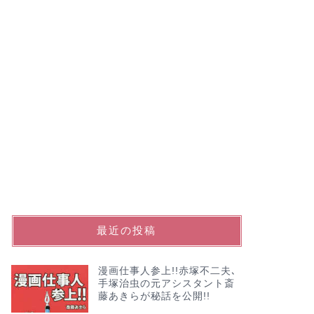
最近の投稿
漫画仕事人参上!!赤塚不二夫､
手塚治虫の元アシスタント斎
藤あきらが秘話を公開!!