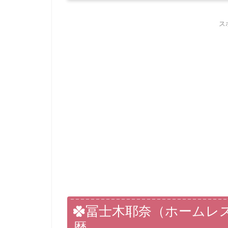
ス
冨士木耶奈（ホームレ
歴