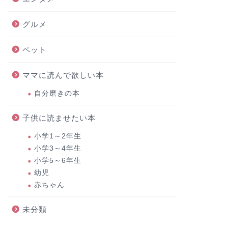
グルメ
ペット
ママに読んで欲しい本
自分磨きの本
子供に読ませたい本
小学1～2年生
小学3～4年生
小学5～6年生
幼児
赤ちゃん
未分類