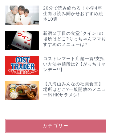
20分で読み終わる！小学4年
生向け読み聞かせおすすめ絵
本10選
新宿２丁目の食堂｢クイン｣の
場所はどこ?りっちゃんママお
すすめのメニューは?
コストレマート店舗一覧!支払
い方法や値段は?【がっちりマ
ンデー!!】
【八海山みんなの社員食堂】
場所はどこ?一般開放のメニュ
ー!NHKサラメシ!
カテゴリー