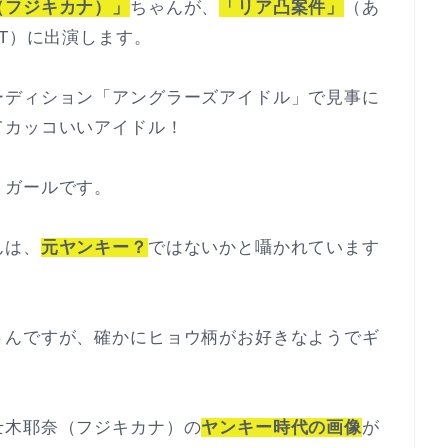
（フジキカナ）」
ちゃんが、
「リア凸案件」
（あ
ST）に出演します。
ーディション「アングラーズアイドル」で見事に
てカッコいいアイドル！
りガールです。
んは、
元ヤンキー？
ではないかと囁かれています
さんですが、確かにヒョウ柄がお好きなようでギ
士木耶奈（フジキカナ）の
ヤンキー時代の画像
が