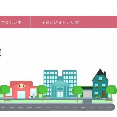
んで欲しい本
子供に読ませたい本