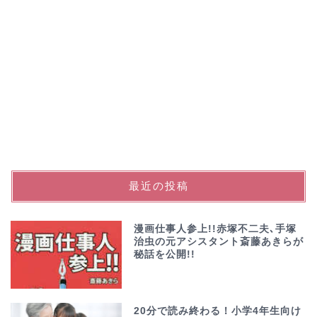
最近の投稿
漫画仕事人参上!!赤塚不二夫､手塚
治虫の元アシスタント斎藤あきらが
秘話を公開!!
20分で読み終わる！小学4年生向け