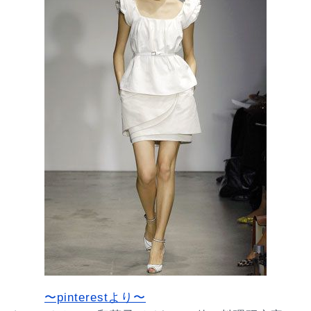
〜pinterestより〜