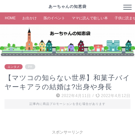
あーちゃんの知恵袋
HOME
お出かけ
孫のイベント
ママに読んで欲しい本
子供に読ま
エンタメ
PR
【マツコの知らない世界】和菓子バイ
ヤーキアラの結婚は?出身や身長
2022年4月11日
/
2022年4月12日
記事内に商品プロモーションを含む場合があります
スポンサーリンク