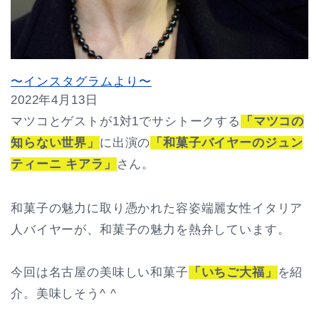
〜インスタグラムより〜
2022年4月13日
マツコとゲストが1対1でサシトークする
「マツコの
知らない世界」
に出演の
「和菓子バイヤーのジュン
ティーニ キアラ」
さん。
和菓子の魅力に取り憑かれた容姿端麗女性イタリア
人バイヤーが、和菓子の魅力を熱弁しています。
今回は名古屋の美味しい和菓子
「いちご大福」
を紹
介。美味しそう^ ^