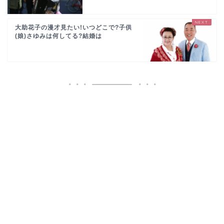
大助花子の漫才見たい!いつどこで?子供
(娘)さゆみは何してる?結婚は